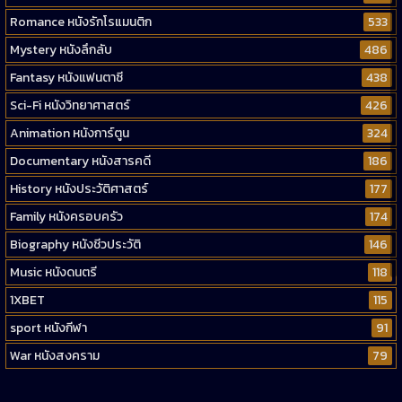
Romance หนังรักโรแมนติก
533
Mystery หนังลึกลับ
486
Fantasy หนังแฟนตาซี
438
Sci-Fi หนังวิทยาศาสตร์
426
Animation หนังการ์ตูน
324
Documentary หนังสารคดี
186
History หนังประวัติศาสตร์
177
Family หนังครอบครัว
174
Biography หนังชีวประวัติ
146
Music หนังดนตรี
118
1XBET
115
sport หนังกีฬา
91
War หนังสงคราม
79
Western หนังคาวบอยตะวันตก
52