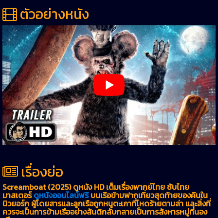
ตัวอย่างหนัง
เรื่องย่อ
Screamboat (2025) ดูหนัง HD เต็มเรื่องพากย์ไทย ซับไทย
มาสเตอร์
ดูหนังออนไลน์ฟรี
บนเรือข้ามฟากเที่ยวสุดท้ายของคืนใน
นิวยอร์ก ผู้โดยสารและลูกเรือถูกหนูตะเภาที่โหดร้ายตามล่า และสิ่งที่
ควรจะเป็นการข้ามเรืออย่างสันติกลับกลายเป็นการสังหารหมู่ที่นอง