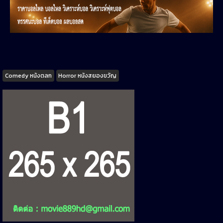
Tags
Comedy หนังตลก
Horror หนังสยองขวัญ