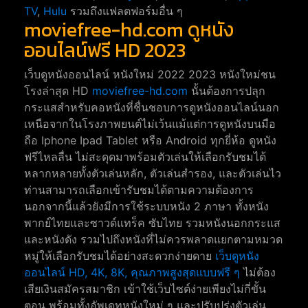
TV
,
Hulu
รวมถึงแฟลตฟอร์มอื่น ๆ
moviefree-hd.com ดูหนัง
ออนไลน์ฟรี HD 2023
เว็บดูหนังออนไลน์ หนังใหม่ 2022 2023 หนังใหม่ชน
โรงล่าสุด HD
moviefree-hd.com
นั้นต้องการปลุก
กระแสสำหรับคอหนังที่ชื่นชอบการดูหนังออนไลน์นอก
เหนือจากในโรงภาพยนต์ไม่เว้นแม้แต่การดูหนังบนมือ
ถือ Iphone Ipad Tablet หรือ Android ทุกยี่ห้อ ดูหนัง
ฟรีไหลลื่น ไม่สะดุดมาพร้อมตัวเล่นให้เลือกรับชมได้
หลากหลายทั้งตัวเล่นหลัก, ตัวเล่นสำรอง, และตัวเล่นไว
ท่านสามารถเลือกเข้ารับชมได้ตามความต้องการ
นอกจากนี้แล้วยังมีการใช้ระบบหนัง 2 ภาษา ทั้งหนัง
พากย์ไทยและซาวด์แทร็ค ซับไทย รวมหนังนอกกระแส
และหนังดัง รวมไปถึงหนังที่ไม่ควรพลาดแยกตามหมวด
หมู่ให้เลือกรับชมได้อย่างสะดวกง่ายดาย
เว็บดูหนัง
ออนไลน์ HD, 4K, 8K, คุณภาพสูงสุดแบบฟรี ๆ
ไม่ต้อง
เสียเงินสมัครสมาชิก เข้าใช้เว็บไซต์ง่ายเพียงไม่กี่ขั้น
ตอน พร้อมทั้งอัพเดทหนังใหม่ ๆ และปรับปรุ่งตัวเล่น