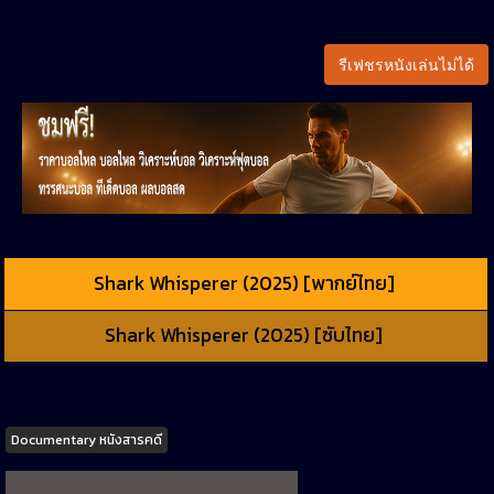
รีเฟชรหนังเล่นไม่ได้
Shark Whisperer (2025) [พากย์ไทย]
Shark Whisperer (2025) [ซับไทย]
Tags
Documentary หนังสารคดี