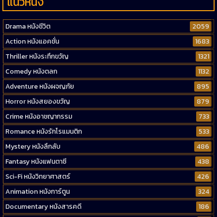
แนวหนัง
Drama หนังชีวิต
2059
Action หนังแอคชั่น
1683
Thriller หนังระทึกขวัญ
1321
Comedy หนังตลก
1132
Adventure หนังผจญภัย
895
Horror หนังสยองขวัญ
879
Crime หนังอาชญากรรม
733
Romance หนังรักโรแมนติก
533
Mystery หนังลึกลับ
486
Fantasy หนังแฟนตาซี
438
Sci-Fi หนังวิทยาศาสตร์
426
Animation หนังการ์ตูน
324
Documentary หนังสารคดี
186