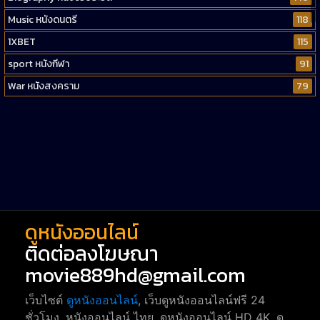
Music หนังดนตรี
118
1XBET
115
sport หนังกีฬา
91
War หนังสงคราม
79
Western หนังคาวบอยตะวันตก
52
Short หนังสั้น
38
Reality-TV หนังเรียลลิตี้ทีวี
23
war
1
ดูหนังออนไลน์
ติดต่อลงโฆษณา
movie889hd@gmail.com
เว็บไซต์
ดูหนังออนไลน์
, เว็บดูหนังออนไลน์ฟรี 24
ชั่วโมง, หนังออนไลน์ ไทย, ดูหนังออนไลน์ HD 4K, ดู