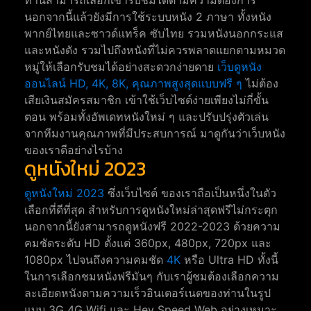
นอกจากนี้แล้วยังมีการใช้ระบบหนัง 2 ภาษา ทั้งหนัง
พากย์ไทยและซาวด์แทร็ค ซับไทย รวมหนังนอกกระแส
และหนังดัง รวมไปถึงหนังที่ไม่ควรพลาดแยกตามหมวด
หมู่ให้เลือกรับชมได้อย่างสะดวกง่ายดาย
เว็บดูหนัง
ออนไลน์ HD, 4K, 8K, คุณภาพสูงสุดแบบฟรี ๆ
ไม่ต้อง
เสียเงินสมัครสมาชิก เข้าใช้เว็บไซต์ง่ายเพียงไม่กี่ขั้น
ตอน พร้อมทั้งอัพเดทหนังใหม่ ๆ และปรับปรุ่งตัวเล่น
จากทีมงานคุณภาพที่มีประสบการณ์ มาดูกันว่าเว็บหนัง
ของเราดีอย่างไรบ้าง
ดูหนังใหม่ 2023
ดูหนังใหม่ 2023
ซึ่งเว็บไซต์ ของเราถือเป็นหนึ่งในตัว
เลือกที่ดีที่สุด สำหรับการดูหนังใหม่ล่าสุดฟรีไม่กระตุก
นอกจากนี้ยังสามารถดูหนังฟรี 2022-2023 ด้วยความ
คมชัดระดับ HD ตั้งแต่ 360px, 480px, 720px และ
1080px ไปจนถึงความคมชัด
4K
หรือ Ultra HD ทั้งนี้
ในการเลือกชมหนังฟรีมันๆ กับเราผู้ชมต้องเลือกความ
ละเอียดหนังตามความเร็วอินเตอร์เนตของท่านในรูป
แบบ 3G 4G Wifi และ Hey Speed Web อย่างเหมาะ