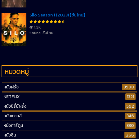
Silo Season 1 (2023) [ซับไทย]
1.5K
Sound: ซับไทย
หมวดหมู่
หนังฝรั่ง
3598
NETFLIX
1321
หนังซีรี่ย์ฝรั่ง
592
หนังเกาหลี
346
หนังการ์ตูน
330
หนังจีน
266