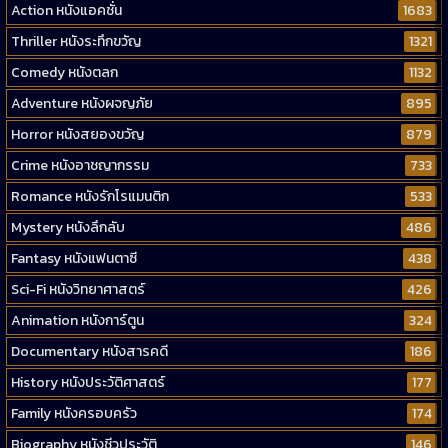
Action หนังแอคชั่น
1683
Thriller หนังระทึกขวัญ
1321
Comedy หนังตลก
1132
Adventure หนังผจญภัย
895
Horror หนังสยองขวัญ
879
Crime หนังอาชญากรรม
733
Romance หนังรักโรแมนติก
533
Mystery หนังลึกลับ
486
Fantasy หนังแฟนตาซี
438
Sci-Fi หนังวิทยาศาสตร์
426
Animation หนังการ์ตูน
324
Documentary หนังสารคดี
186
History หนังประวัติศาสตร์
177
Family หนังครอบครัว
174
Biography หนังชีวประวัติ
146