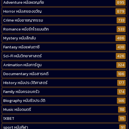
Adventure หนังผจญภัย
895
Horror หนังสยองขวัญ
879
Crime หนังอาชญากรรม
733
Romance หนังรักโรแมนติก
533
Mystery หนังลึกลับ
486
Fantasy หนังแฟนตาซี
438
Sci-Fi หนังวิทยาศาสตร์
426
Animation หนังการ์ตูน
324
Documentary หนังสารคดี
186
History หนังประวัติศาสตร์
177
Family หนังครอบครัว
174
Biography หนังชีวประวัติ
146
Music หนังดนตรี
118
1XBET
115
sport หนังกีฬา
91