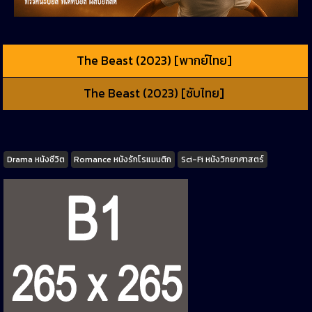
The Beast (2023) [พากย์ไทย]
The Beast (2023) [ซับไทย]
Tags
Drama หนังชีวิต
Romance หนังรักโรแมนติก
Sci-Fi หนังวิทยาศาสตร์