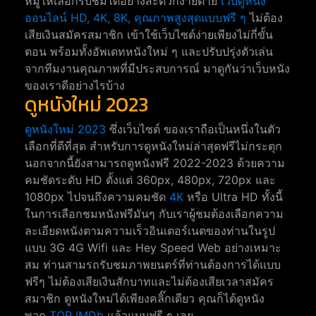
หมู่ให้เลือกรับชมได้อย่างสะดวกง่ายดาย
เว็บดูหนัง
ออนไลน์ HD, 4K, 8K, คุณภาพสูงสุดแบบฟรี ๆ
ไม่ต้อง
เสียเงินสมัครสมาชิก เข้าใช้เว็บไซต์ง่ายเพียงไม่กี่ขั้น
ตอน พร้อมทั้งอัพเดทหนังใหม่ ๆ และปรับปรุ่งตัวเล่น
จากทีมงานคุณภาพที่มีประสบการณ์ มาดูกันว่าเว็บหนัง
ของเราดีอย่างไรบ้าง
ดูหนังใหม่ 2023
ดูหนังใหม่ 2023
ซึ่งเว็บไซต์ ของเราถือเป็นหนึ่งในตัว
เลือกที่ดีที่สุด สำหรับการดูหนังใหม่ล่าสุดฟรีไม่กระตุก
นอกจากนี้ยังสามารถดูหนังฟรี 2022-2023 ด้วยความ
คมชัดระดับ HD ตั้งแต่ 360px, 480px, 720px และ
1080px ไปจนถึงความคมชัด
4K
หรือ Ultra HD ทั้งนี้
ในการเลือกชมหนังฟรีมันๆ กับเราผู้ชมต้องเลือกความ
ละเอียดหนังตามความเร็วอินเตอร์เนตของท่านในรูป
แบบ 3G 4G Wifi และ Hey Speed Web อย่างเหมาะ
สม ท่านสามรถรับชมภาพยนตร์ที่ท่านต้องการได้แบบ
ฟรีๆ ไม่ต้องเสียเงินสักบาทและไม่ต้องเสียเวลาสมัคร
สมาชิก ดูหนังใหม่ได้เพียงคลิ๊กเดียว คุณก็ได้ดูหนัง
พวก
TOP IMDb
แล้วแบบฟรี ๆ เลย