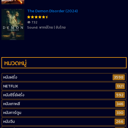
The Demon Disorder (2024)
732
Sound: พากย์ไทย | ซับไทย
หมวดหมู่
หนังฝรั่ง
3598
NETFLIX
1321
หนังซีรี่ย์ฝรั่ง
592
หนังเกาหลี
346
หนังการ์ตูน
330
หนังจีน
266