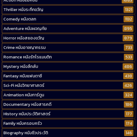
Action หนังแอคชั่น
1683
Thriller หนังระทึกขวัญ
1321
Comedy หนังตลก
1132
Adventure หนังผจญภัย
895
Horror หนังสยองขวัญ
879
Crime หนังอาชญากรรม
733
Romance หนังรักโรแมนติก
533
Mystery หนังลึกลับ
486
Fantasy หนังแฟนตาซี
438
Sci-Fi หนังวิทยาศาสตร์
426
Animation หนังการ์ตูน
324
Documentary หนังสารคดี
186
History หนังประวัติศาสตร์
177
Family หนังครอบครัว
174
Biography หนังชีวประวัติ
146