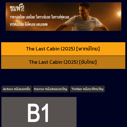
The Last Cabin (2025) [พากย์ไทย]
The Last Cabin (2025) [ซับไทย]
Tags
Action หนังแอคชั่น
Horror หนังสยองขวัญ
Thriller หนังระทึกขวัญ