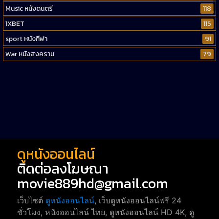
Music หนังดนตรี
118
1XBET
115
sport หนังกีฬา
91
War หนังสงคราม
79
Western หนังคาวบอยตะวันตก
52
Short หนังสั้น
38
Reality-TV หนังเรียลลิตี้ทีวี
23
war
1
ดูหนังออนไลน์
ติดต่อลงโฆษณา
movie889hd@gmail.com
เว็บไซต์
ดูหนังออนไลน์
, เว็บดูหนังออนไลน์ฟรี 24
ชั่วโมง, หนังออนไลน์ ไทย, ดูหนังออนไลน์ HD 4K, ดู