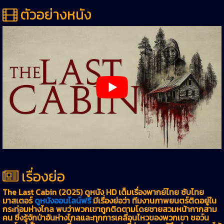
ตัวอย่างหนัง
เรื่องย่อ
The Last Cabin (2025) ดูหนัง HD เต็มเรื่องพากย์ไทย ซับไทย
มาสเตอร์
ดูหนังออนไลน์ฟรี
มีเรื่องย่อว่า ทีมงานภาพยนตร์ติดอยู่ใน
กระท่อมห่างไกล พบว่าพวกเขาถูกติดตามโดยชายสวมหน้ากากสาม
คน ซึ่งรู้จักป่าอันห่างไกลและทุกการเคลื่อนไหวของพวกเขา ชอว์น