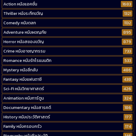
Action หนังแอคชั่น
1683
Thriller หนังระทึกขวัญ
1321
Comedy หนังตลก
1132
Adventure หนังผจญภัย
895
Horror หนังสยองขวัญ
879
Crime หนังอาชญากรรม
733
Romance หนังรักโรแมนติก
533
Mystery หนังลึกลับ
486
Fantasy หนังแฟนตาซี
438
Sci-Fi หนังวิทยาศาสตร์
426
Animation หนังการ์ตูน
324
Documentary หนังสารคดี
186
History หนังประวัติศาสตร์
177
Family หนังครอบครัว
174
Biography หนังชีวประวัติ
146