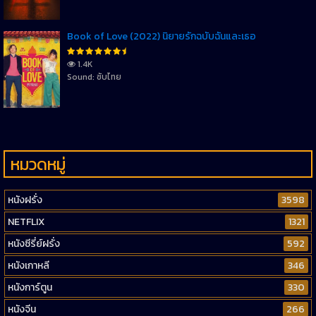
Book of Love (2022) นิยายรักฉบับฉันและเธอ
1.4K
Sound: ซับไทย
หมวดหมู่
หนังฝรั่ง
3598
NETFLIX
1321
หนังซีรี่ย์ฝรั่ง
592
หนังเกาหลี
346
หนังการ์ตูน
330
หนังจีน
266