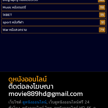
Music หนังดนตรี
118
1XBET
115
sport หนังกีฬา
91
War หนังสงคราม
79
Western หนังคาวบอยตะวันตก
52
Short หนังสั้น
38
Reality-TV หนังเรียลลิตี้ทีวี
23
war
1
ดูหนังออนไลน์
ติดต่อลงโฆษณา
movie889hd@gmail.com
เว็บไซต์
ดูหนังออนไลน์
, เว็บดูหนังออนไลน์ฟรี 24
ชั่วโมง, หนังออนไลน์ ไทย, ดูหนังออนไลน์ HD 4K, ดู