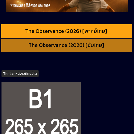
The Observance (2026) [พากย์ไทย]
The Observance (2026) [ซับไทย]
Tags
Thriller หนังระทึกขวัญ