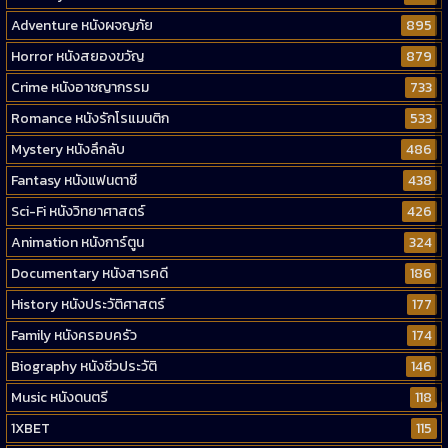
Adventure หนังผจญภัย
895
Horror หนังสยองขวัญ
879
Crime หนังอาชญากรรม
733
Romance หนังรักโรแมนติก
533
Mystery หนังลึกลับ
486
Fantasy หนังแฟนตาซี
438
Sci-Fi หนังวิทยาศาสตร์
426
Animation หนังการ์ตูน
324
Documentary หนังสารคดี
186
History หนังประวัติศาสตร์
177
Family หนังครอบครัว
174
Biography หนังชีวประวัติ
146
Music หนังดนตรี
118
1XBET
115