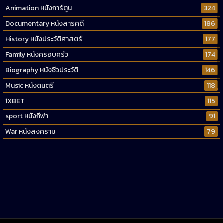
Animation หนังการ์ตูน
324
Documentary หนังสารคดี
186
History หนังประวัติศาสตร์
177
Family หนังครอบครัว
174
Biography หนังชีวประวัติ
146
Music หนังดนตรี
118
1XBET
115
sport หนังกีฬา
91
War หนังสงคราม
79
Western หนังคาวบอยตะวันตก
52
Short หนังสั้น
38
Reality-TV หนังเรียลลิตี้ทีวี
23
war
1