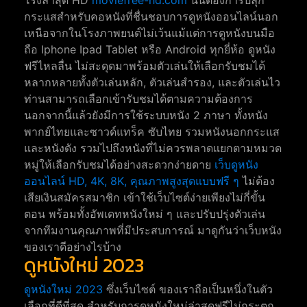
โรงล่าสุด HD
moviefree-hd.com
นั้นต้องการปลุก
กระแสสำหรับคอหนังที่ชื่นชอบการดูหนังออนไลน์นอก
เหนือจากในโรงภาพยนต์ไม่เว้นแม้แต่การดูหนังบนมือ
ถือ Iphone Ipad Tablet หรือ Android ทุกยี่ห้อ ดูหนัง
ฟรีไหลลื่น ไม่สะดุดมาพร้อมตัวเล่นให้เลือกรับชมได้
หลากหลายทั้งตัวเล่นหลัก, ตัวเล่นสำรอง, และตัวเล่นไว
ท่านสามารถเลือกเข้ารับชมได้ตามความต้องการ
นอกจากนี้แล้วยังมีการใช้ระบบหนัง 2 ภาษา ทั้งหนัง
พากย์ไทยและซาวด์แทร็ค ซับไทย รวมหนังนอกกระแส
และหนังดัง รวมไปถึงหนังที่ไม่ควรพลาดแยกตามหมวด
หมู่ให้เลือกรับชมได้อย่างสะดวกง่ายดาย
เว็บดูหนัง
ออนไลน์ HD, 4K, 8K, คุณภาพสูงสุดแบบฟรี ๆ
ไม่ต้อง
เสียเงินสมัครสมาชิก เข้าใช้เว็บไซต์ง่ายเพียงไม่กี่ขั้น
ตอน พร้อมทั้งอัพเดทหนังใหม่ ๆ และปรับปรุ่งตัวเล่น
จากทีมงานคุณภาพที่มีประสบการณ์ มาดูกันว่าเว็บหนัง
ของเราดีอย่างไรบ้าง
ดูหนังใหม่ 2023
ดูหนังใหม่ 2023
ซึ่งเว็บไซต์ ของเราถือเป็นหนึ่งในตัว
เลือกที่ดีที่สุด สำหรับการดูหนังใหม่ล่าสุดฟรีไม่กระตุก