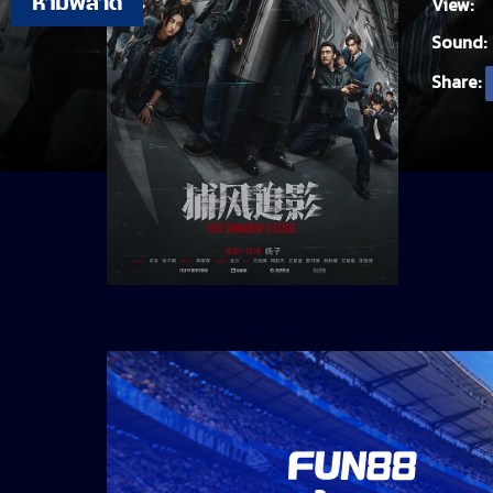
View:
Sound:
Share: