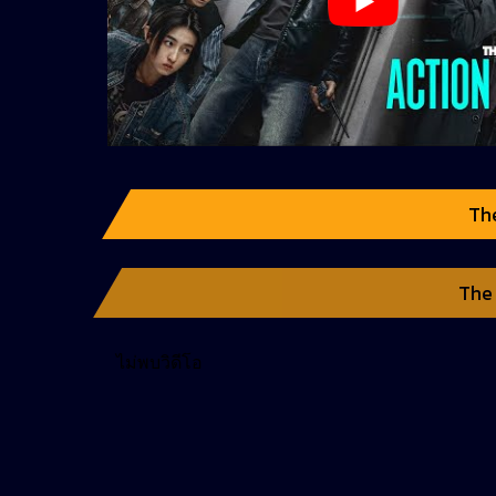
Th
The 