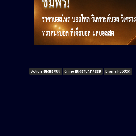
Tags
Action หนังแอคชั่น
Crime หนังอาชญากรรม
Drama หนังชีวิต