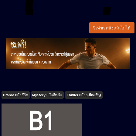
รีเฟชรหนังเล่นไม่ได้
Tags
Drama หนังชีวิต
Mystery หนังลึกลับ
Thriller หนังระทึกขวัญ