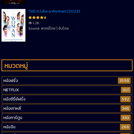
Tell It Like a Woman (2022)
1.2K
Sound: พากย์ไทย | ซับไทย
หมวดหมู่
หนังฝรั่ง
3598
NETFLIX
1321
หนังซีรี่ย์ฝรั่ง
592
หนังเกาหลี
346
หนังการ์ตูน
330
หนังจีน
266