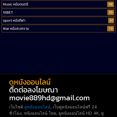
Music หนังดนตรี
118
1XBET
115
sport หนังกีฬา
91
War หนังสงคราม
79
Western หนังคาวบอยตะวันตก
52
Short หนังสั้น
38
Reality-TV หนังเรียลลิตี้ทีวี
23
war
1
ดูหนังออนไลน์
ติดต่อลงโฆษณา
movie889hd@gmail.com
เว็บไซต์
ดูหนังออนไลน์
, เว็บดูหนังออนไลน์ฟรี 24
ชั่วโมง, หนังออนไลน์ ไทย, ดูหนังออนไลน์ HD 4K, ดู