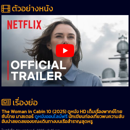
ตัวอย่างหนัง
เรื่องย่อ
The Woman in Cabin 10 (2025) ดูหนัง HD เต็มเรื่องพากย์ไทย
ซับไทย มาสเตอร์
ดูหนังออนไลน์ฟรี
นักเขียนท่องเที่ยวพบความลับ
อันน่าสยดสยองขณะเดินทางบนเรือสำราญสุดหรู