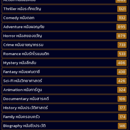
Thriller หนังระทึกขวัญ
1321
Comedy หนังตลก
1132
Adventure หนังผจญภัย
895
Horror หนังสยองขวัญ
879
Crime หนังอาชญากรรม
733
Romance หนังรักโรแมนติก
533
Mystery หนังลึกลับ
486
Fantasy หนังแฟนตาซี
438
Sci-Fi หนังวิทยาศาสตร์
426
Animation หนังการ์ตูน
324
Documentary หนังสารคดี
186
History หนังประวัติศาสตร์
177
Family หนังครอบครัว
174
Biography หนังชีวประวัติ
146