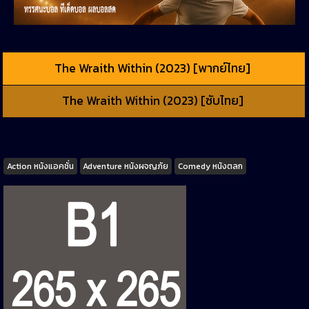
The Wraith Within (2023) [พากย์ไทย]
The Wraith Within (2023) [ซับไทย]
Tags
Action หนังแอคชั่น
Adventure หนังผจญภัย
Comedy หนังตลก