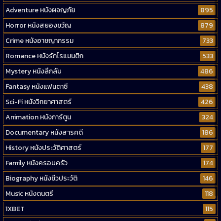
Adventure หนังผจญภัย
895
Horror หนังสยองขวัญ
879
Crime หนังอาชญากรรม
733
Romance หนังรักโรแมนติก
533
Mystery หนังลึกลับ
486
Fantasy หนังแฟนตาซี
438
Sci-Fi หนังวิทยาศาสตร์
426
Animation หนังการ์ตูน
324
Documentary หนังสารคดี
186
History หนังประวัติศาสตร์
177
Family หนังครอบครัว
174
Biography หนังชีวประวัติ
146
Music หนังดนตรี
118
1XBET
115