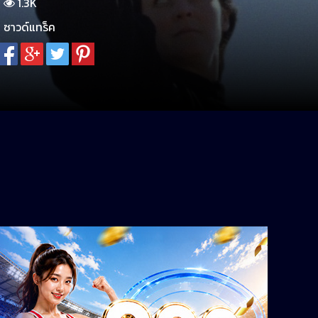
1.3K
ซาวด์แทร็ค