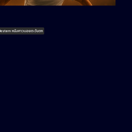
estern หนังคาวบอยตะวันตก