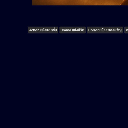
Tags
Action หนังแอคชั่น
Drama หนังชีวิต
Horror หนังสยองขวัญ
W