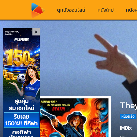
ดูหนังออนไลน์
หนังใหม่
หนังฝ
X
They
หนังฝรั่ง
IMDb: