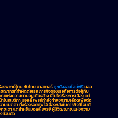
รื่องพากย์ไทย ซับไทย มาสเตอร์
ดูหนังออนไลน์ฟรี
มอล
อาชญากรที่ทำผิดต่อเธอ ภารกิจของเธอคือการต่อสู้กับ
ห่งความตายอยู่เคียงข้าง นี่ไม่ใช่เรื่องการเมือง แต่
้าในอเมริกา มอลลี่ เพรย์กำลังทำสงครามเลือดเพื่อต่อ
ามเมตตา ทิ้งร่องรอยศพไว้เบื้องหลังในภารกิจที่โจมตี
ชคชะตา แต่สำหรับมอลลี่ เพรย์ ผู้มีวิญญาณแห่งความ
่องส่วนตัว