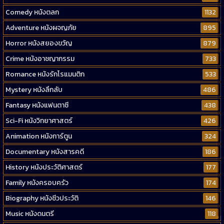
Comedy หนังตลก
1132
Adventure หนังผจญภัย
895
Horror หนังสยองขวัญ
879
Crime หนังอาชญากรรม
733
Romance หนังรักโรแมนติก
533
Mystery หนังลึกลับ
486
Fantasy หนังแฟนตาซี
438
Sci-Fi หนังวิทยาศาสตร์
426
Animation หนังการ์ตูน
324
Documentary หนังสารคดี
186
History หนังประวัติศาสตร์
177
Family หนังครอบครัว
174
Biography หนังชีวประวัติ
146
Music หนังดนตรี
118