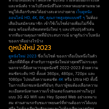
พากย์ไทยและซาวด์แทร็ค ซับไทย รวมหนังนอกกระแส
และหนังดัง รวมไปถึงหนังที่ไม่ควรพลาดแยกตามหมวด
หมู่ให้เลือกรับชมได้อย่างสะดวกง่ายดาย
เว็บดูหนัง
ออนไลน์ HD, 4K, 8K, คุณภาพสูงสุดแบบฟรี ๆ
ไม่ต้อง
เสียเงินสมัครสมาชิก เข้าใช้เว็บไซต์ง่ายเพียงไม่กี่ขั้น
ตอน พร้อมทั้งอัพเดทหนังใหม่ ๆ และปรับปรุ่งตัวเล่น
จากทีมงานคุณภาพที่มีประสบการณ์ มาดูกันว่าเว็บหนัง
ของเราดีอย่างไรบ้าง
ดูหนังใหม่ 2023
ดูหนังใหม่ 2023
ซึ่งเว็บไซต์ ของเราถือเป็นหนึ่งในตัว
เลือกที่ดีที่สุด สำหรับการดูหนังใหม่ล่าสุดฟรีไม่กระตุก
นอกจากนี้ยังสามารถดูหนังฟรี 2022-2023 ด้วยความ
คมชัดระดับ HD ตั้งแต่ 360px, 480px, 720px และ
1080px ไปจนถึงความคมชัด
4K
หรือ Ultra HD ทั้งนี้
ในการเลือกชมหนังฟรีมันๆ กับเราผู้ชมต้องเลือกความ
ละเอียดหนังตามความเร็วอินเตอร์เนตของท่านในรูป
แบบ 3G 4G Wifi และ Hey Speed Web อย่างเหมาะ
สม ท่านสามรถรับชมภาพยนตร์ที่ท่านต้องการได้แบบ
ฟรีๆ ไม่ต้องเสียเงินสักบาทและไม่ต้องเสียเวลาสมัคร