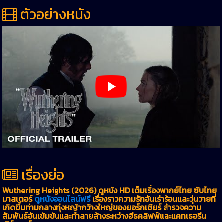
ตัวอย่างหนัง
เรื่องย่อ
Wuthering Heights (2026) ดูหนัง HD เต็มเรื่องพากย์ไทย ซับไทย
มาสเตอร์
ดูหนังออนไลน์ฟรี
เรื่องราวความรักอันเร่าร้อนและวุ่นวายที่
เกิดขึ้นท่ามกลางทุ่งหญ้ากว้างใหญ่ของยอร์กเชียร์ สำรวจความ
สัมพันธ์อันเข้มข้นและทำลายล้างระหว่างฮีธคลิฟฟ์และแคทเธอรีน