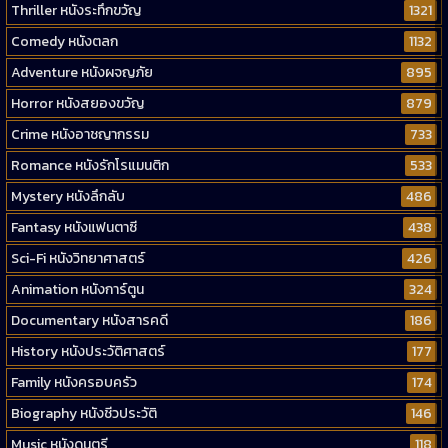
Thriller หนังระทึกขวัญ
1321
Comedy หนังตลก
1132
Adventure หนังผจญภัย
895
Horror หนังสยองขวัญ
879
Crime หนังอาชญากรรม
733
Romance หนังรักโรแมนติก
533
Mystery หนังลึกลับ
486
Fantasy หนังแฟนตาซี
438
Sci-Fi หนังวิทยาศาสตร์
426
Animation หนังการ์ตูน
324
Documentary หนังสารคดี
186
History หนังประวัติศาสตร์
177
Family หนังครอบครัว
174
Biography หนังชีวประวัติ
146
Music หนังดนตรี
118