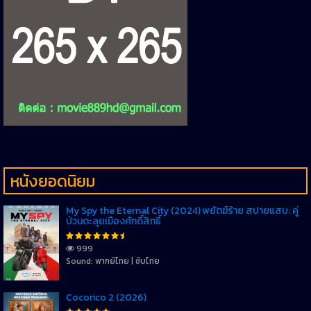
หนังยอดนิยม
My Spy the Eternal City (2024) พยัตฆ์ร้าย สปายแสบ: คู่
ป่วนตะลุยเมืองศักดิ์สิทธิ์
999
Sound: พากย์ไทย | ซับไทย
Cocorico 2 (2026)