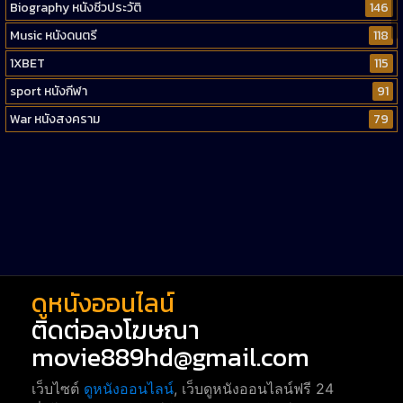
Biography หนังชีวประวัติ
146
Music หนังดนตรี
118
1XBET
115
sport หนังกีฬา
91
War หนังสงคราม
79
Western หนังคาวบอยตะวันตก
52
Short หนังสั้น
38
Reality-TV หนังเรียลลิตี้ทีวี
23
war
1
ดูหนังออนไลน์
ติดต่อลงโฆษณา
movie889hd@gmail.com
เว็บไซต์
ดูหนังออนไลน์
, เว็บดูหนังออนไลน์ฟรี 24