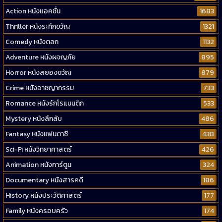
Action หนังแอคชั่น
1683
Thriller หนังระทึกขวัญ
1321
Comedy หนังตลก
1132
Adventure หนังผจญภัย
895
Horror หนังสยองขวัญ
879
Crime หนังอาชญากรรม
733
Romance หนังรักโรแมนติก
533
Mystery หนังลึกลับ
486
Fantasy หนังแฟนตาซี
438
Sci-Fi หนังวิทยาศาสตร์
426
Animation หนังการ์ตูน
324
Documentary หนังสารคดี
186
History หนังประวัติศาสตร์
177
Family หนังครอบครัว
174